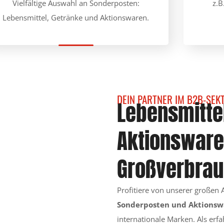
Vielfältige Auswahl an Sonderposten:
z.B
Lebensmittel, Getränke und Aktionswaren.
DEIN PARTNER IM B2B-SEK
Lebensmitte
Aktionsware
Großverbra
Profitiere von unserer großen
Sonderposten und Aktionsw
internationale Marken. Als erf