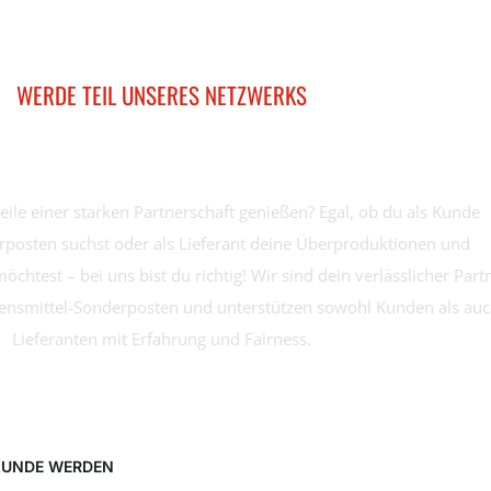
WERDE TEIL UNSERES NETZWERKS
s Kunde oder Lieferant!
eile einer starken Partnerschaft genießen? Egal, ob du als Kunde
posten suchst oder als Lieferant deine Überproduktionen und
chtest – bei uns bist du richtig! Wir sind dein verlässlicher Part
bensmittel-Sonderposten und unterstützen sowohl Kunden als au
Lieferanten mit Erfahrung und Fairness.
UNDE WERDEN
LIEFERANT WERDEN