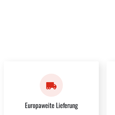
Aktionswaren
Willkommen bei der HAMISON GmbH – dein Spezialist aus dem 
Aktionswaren im Lebensmittel- und Getränkesektor.
Europaweite Lieferung