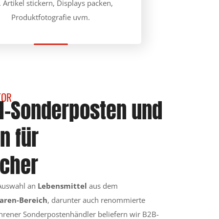
. Artikel stickern, Displays packen,
Produktfotografie uvm.
TOR
l-Sonderposten und
n für
ucher
 Auswahl an
Lebensmittel
aus dem
aren-Bereich
, darunter auch renommierte
ahrener Sonderpostenhändler beliefern wir B2B-