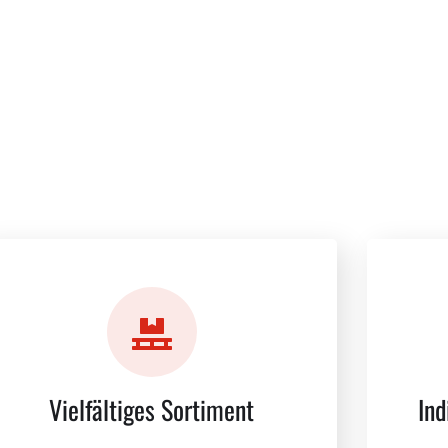
Ruhrpott für Markenprodukte, Restposten und preisstarke
Vielfältiges Sortiment
Ind