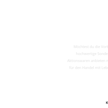
- al
Möchtest du die Vort
hochwertige Sonder
Aktionswaren anbieten mö
für den Handel mit Le
K